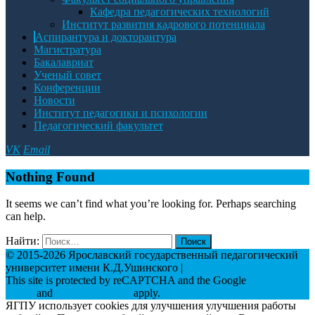
Кафедра педагогических технологий
Институт развития кадрового потенциала
Аспирантура и докторантура
Магистратура
Бакалавриат
Ученый совет
Конференции
Новости
Институт педагогики и психологии
Педагогический факультет
VK
Email
Nothing Found
It seems we can’t find what you’re looking for. Perhaps searching
can help.
Найти:
© 2015-2026 Ярославский государственный педагогический
университет имени К.Д.Ушинского |
Разработка сайта
This site is protected by reCAPTCHA and the Google
Privacy
Policy
and
Terms of Service
apply.
ЯГПУ использует cookies для улучшения улучшения работы