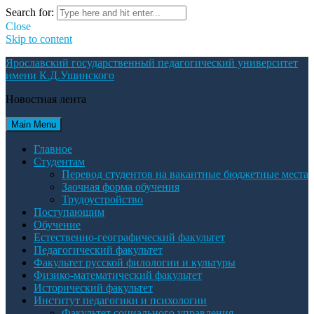
Search for:
Close
Skip to content
Ярославский государственный педагогический университет
имени К.Д.Ушинского
Новостная лента
Main Menu
Главное
Студентам
Перевод студентов на вакантные бюджетные места
Заочная форма обучения
Трудоустройство
Поступающим
Oбучение
Естественно-географический факультет
Педагогический факультет
Факультет русской филологии и культуры
Физико-математический факультет
Исторический факультет
Институт педагогики и психологии
Факультет социального управления